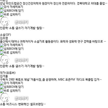
이광민
강남 마인드랩공간 정신건강의학과 원장이자 정신과 전문의이다. 경북대학교 의대를 졸업…
인문학·소통·글쓰기·자기계발·힐링…
소설(SF)
김초엽
울산에서 태어나 과학자이자 소설가로 활동중이다. 화학과 생화학 연구 경력을 바탕으로 …
인문학·소통·글쓰기·자기계발·힐링…
작가(유튜버)
김겨울
구독자 29만 북튜브 채널「겨울서점」을 운영하며, MBC 표준FM '라디오 북클럽 김겨…
소통·비즈니스·변화혁신·셀프브랜딩…