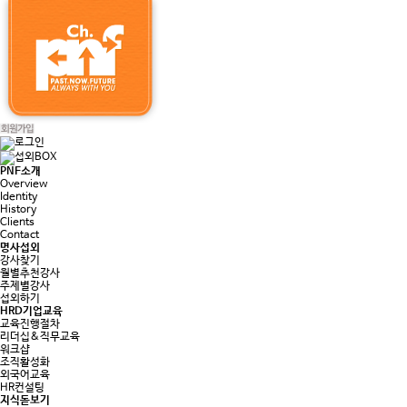
PNF소개
Overview
Identity
History
Clients
Contact
명사섭외
강사찾기
월별추천강사
주제별강사
섭외하기
HRD기업교육
교육진행절차
리더십&직무교육
워크샵
조직활성화
외국어교육
HR컨설팅
지식돋보기