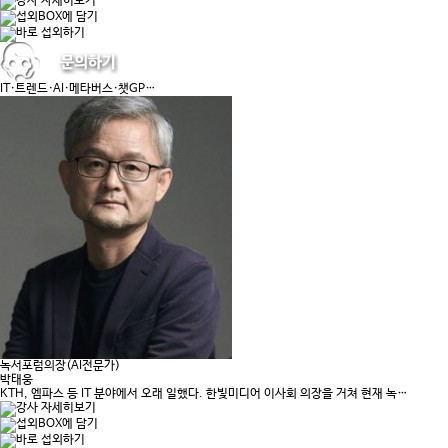
IT·트렌드·AI·메타버스·챗GP…
녹서포럼의장(AI전문가)
박태웅
KTH, 엠파스 등 IT 분야에서 오래 일했다. 한빛미디어 이사회 의장을 거쳐 현재 녹…