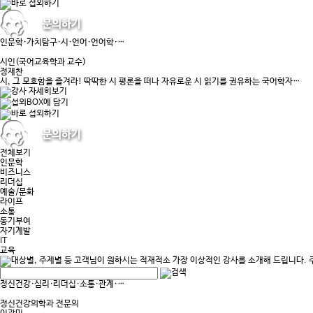
인문학·가치탐구·시·언어·언어학·…
시인(국어교육학과 교수)
정재찬
시, 그 모호함을 즐겨라! 딱딱한 시 평론을 떠나 자유로운 시 읽기를 권유하는 국어학자…
전체보기
인문학
비즈니스
리더십
예술/문화
라이프
소통
동기부여
자기계발
IT
교육
정신건강·심리·리더십·소통·관계·…
정신건강의학과 전문의