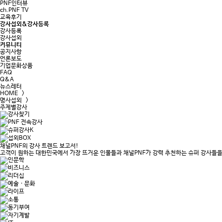
PNF인터뷰
ch.PNF TV
교육후기
강사섭외&강사등록
강사등록
강사섭외
커뮤니티
공지사항
언론보도
기업문화상품
FAQ
Q&A
뉴스레터
HOME >
명사섭외 >
주제별강사
채널PNF의 강사 트렌드 보고서!
고객이 원하는 대한민국에서 가장 뜨거운 인물들과 채널PNF가 강력 추천하는 슈퍼 강사들을