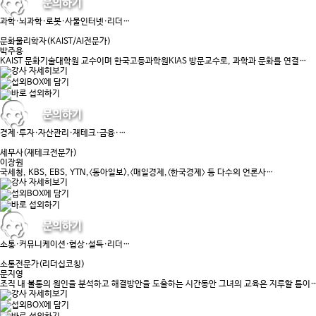
과학·뇌과학·로봇·사물인터넷·리더…
문화물리학자(KAIST/AI전문가)
박주용
KAIST 문화기술대학원 교수이며 한국고등과학원KIAS 방문교수로, 과학과 문화를 연결…
경제·투자·자산관리·재테크·금융·…
세무사(재테크전문가)
이장원
국세청, KBS, EBS, YTN,〈동아일보>,〈매일경제,〈한국경제〉 등 다수의 언론사…
소통·커뮤니케이션·협상·설득·리더…
소통전문가(리더십코칭)
문지영
조직 내 불통의 원인을 분석하고 해결방안을 도출하는 시간동안 그녀의 교육은 지루할 틈이