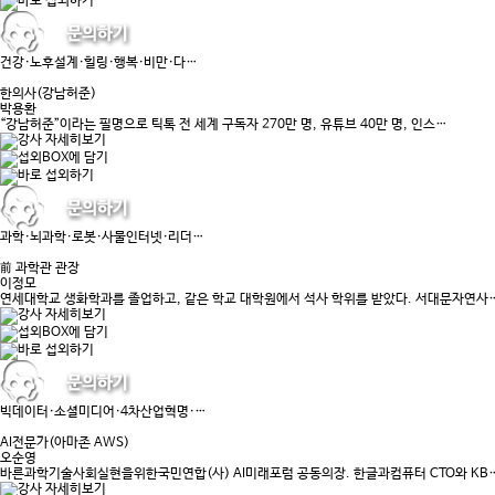
건강·노후설계·힐링·행복·비만·다…
한의사(강남허준)
박용환
“강남허준”이라는 필명으로 틱톡 전 세계 구독자 270만 명, 유튜브 40만 명, 인스…
과학·뇌과학·로봇·사물인터넷·리더…
前 과학관 관장
이정모
연세대학교 생화학과를 졸업하고, 같은 학교 대학원에서 석사 학위를 받았다. 서대문자연사
빅데이터·소셜미디어·4차산업혁명·…
AI전문가(아마존 AWS)
오순영
바른과학기술사회실현을위한국민연합(사) AI미래포럼 공동의장. 한글과컴퓨터 CTO와 KB