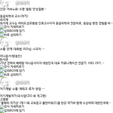
건강·저속노화·수명·힐링·만성질환…
응급의학과 교수(작가)
최석재
최석재 교수는 여의도성모병원 진료교수이자 응급의학과 전문의로, 응급실 현장 경험을 바
소통·관계·대화법·리더십·스피치·…
아나운서(방송인)
한석준
25년 경력의 베테랑 아나운서이자 대한민국 대표 커뮤니케이션 전문가. KBS 29기 …
자기계발·소통·재테크·투자·창업·…
자기계발작가(요식업CEO.前 개그맨)
고명환
‘올해의 작가상’(제11회 교보문고 출판어워즈)을 한강 작가와 함께 수상하며 대한민국에…