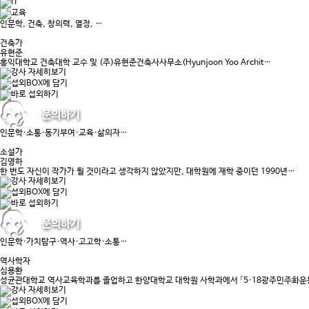
인문학, 건축, 창의력, 열정, …
건축가
유현준
홍익대학교 건축대학 교수 및 (주)유현준건축사사무소(Hyunjoon Yoo Archit…
인문학·소통·동기부여·교육·삶의자…
소설가
김영하
한 번도 자신이 작가가 될 것이라고 생각하지 않았지만, 대학원에 재학 중이던 1990년…
인문학·가치탐구·역사·고고학·소통…
역사학자
심용환
성균관대학교 역사교육학과를 졸업하고 한양대학교 대학원 사학과에서 「5·18광주민주화운