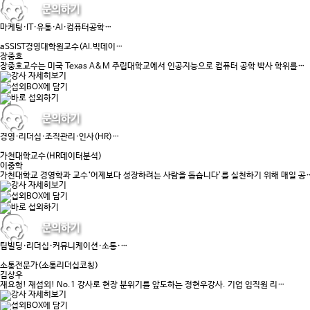
마케팅·IT·유통·AI·컴퓨터공학…
aSSIST경영대학원교수(AI.빅데이…
장중호
장중호교수는 미국 Texas A&M 주립대학교에서 인공지능으로 컴퓨터 공학 박사 학위를…
경영·리더십·조직관리·인사(HR)…
가천대학교수(HR데이터분석)
이중학
가천대학교 경영학과 교수‘어제보다 성장하려는 사람을 돕습니다’를 실천하기 위해 매일 공
팀빌딩·리더십·커뮤니케이션·소통·…
소통전문가(소통리더십코칭)
김상우
재요청! 재섭외! No.1 강사로 현장 분위기를 앞도하는 정현우강사. 기업 임직원 리…