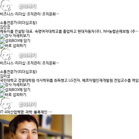
비즈니스·리더십·조직관리·조직문화…
소통전문가(리더십코칭)
김민경
에듀이룸 컨설팅 대표. 숙명여자대학교를 졸업하고 현대자동차(주), NH농협손해보험 (주…
비즈니스·리더십·조직관리·조직문화…
소통전문가(리더십코칭)
김미성
국민대학교 경영대학원 석사학위를 취득했고 LG전자, 베르아델인재개발원 전임교수를 역
IT·4차산업혁명·과학·블록체인·…