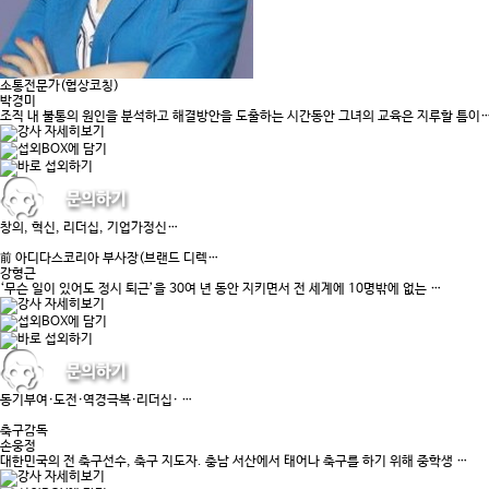
소통전문가(협상코칭)
박경미
조직 내 불통의 원인을 분석하고 해결방안을 도출하는 시간동안 그녀의 교육은 지루할 틈이
창의, 혁신, 리더십, 기업가정신…
前 아디다스코리아 부사장(브랜드 디렉…
강형근
‘무슨 일이 있어도 정시 퇴근’을 30여 년 동안 지키면서 전 세계에 10명밖에 없는 …
동기부여·도전·역경극복·리더십· …
축구감독
손웅정
대한민국의 전 축구선수, 축구 지도자. 충남 서산에서 태어나 축구를 하기 위해 중학생 …