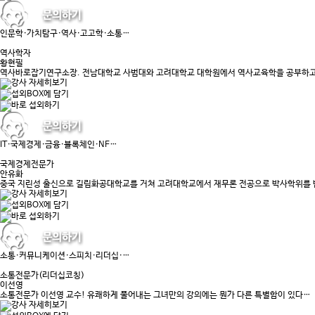
인문학·가치탐구·역사·고고학·소통…
역사학자
황현필
역사바로잡기연구소장. 전남대학교 사범대와 고려대학교 대학원에서 역사교육학을 공부하고
IT·국제경제·금융·블록체인·NF…
국제경제전문가
안유화
중국 지린성 출신으로 길림화공대학교를 거쳐 고려대학교에서 재무론 전공으로 박사학위를 
소통·커뮤니케이션·스피치·리더십·…
소통전문가(리더십코칭)
이선영
소통전문가 이선영 교수! 유쾌하게 풀어내는 그녀만의 강의에는 뭔가 다른 특별함이 있다…