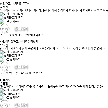
신경과교수(치매전문가)
김희진
이화여자대학교 의학과에서 의학사, 동 대학에서 신경과학 의학석사와 의학박사 학위를 취
소통·프로정신·동기부여·역경극복·…
사회심리학과교수(범죄심리학자)
박지선
범죄심리학자이자 현재 숙명여대 사회심리학과 교수. SBS 〈그것이 알고싶다〉에 출연해 …
리더십·역경극복·삶의자세·프로정신…
바둑기사
조훈현
‘전설’이라는 수식어가 가장 잘 어울리는 불세출의 바둑 기사이자 대국 세계 최다승(19…