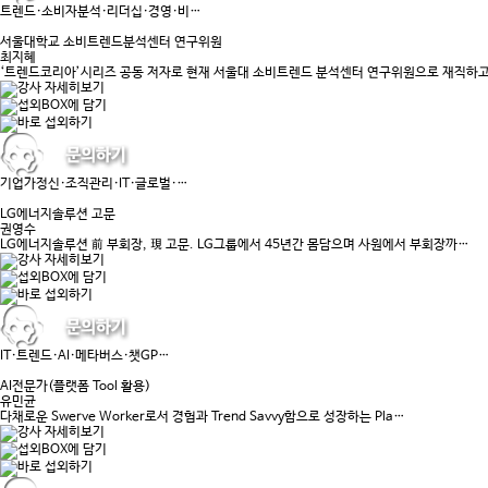
트렌드·소비자분석·리더십·경영·비…
서울대학교 소비트렌드분석센터 연구위원
최지혜
‘트렌드코리아’시리즈 공동 저자로 현재 서울대 소비트렌드 분석센터 연구위원으로 재직하
기업가정신·조직관리·IT·글로벌·…
LG에너지솔루션 고문
권영수
LG에너지솔루션 前 부회장, 現 고문. LG그룹에서 45년간 몸담으며 사원에서 부회장까…
IT·트렌드·AI·메타버스·챗GP…
AI전문가(플랫폼 Tool 활용)
유민균
다채로운 Swerve Worker로서 경험과 Trend Savvy함으로 성장하는 Pla…