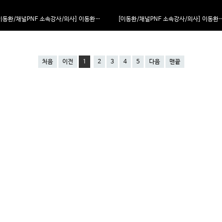
[이동환/채널PNF 소속강사/의사] 이동환강사의 당신의 슬기로운 감정생활을 위한 더 행복해지는 방법 VOL.3
[이동환/채널PNF 소속강사/의사] 이동환강사의 당신의 슬기로운 감정
처음
이전
1
2
3
4
5
다음
맨끝