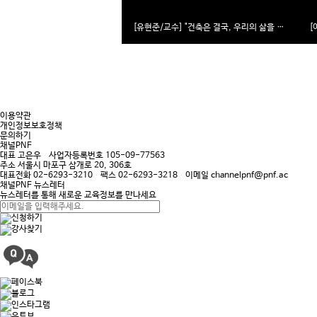
[유현준/교수] "건축은 결국, 우리의 삶을 이야기하게 만든다" VOL.1
이용약관
개인정보보호정책
문의하기
채널PNF
대표
고은우
사업자등록번호
105-09-77563
주소
서울시 마포구 삼개로 20, 306호
대표전화
02-6293-3210
팩스
02-6293-3218
이메일
channelpnf@pnf.ac
채널PNF 뉴스레터
뉴스레터를 통해 새로운 교육정보를 만나세요