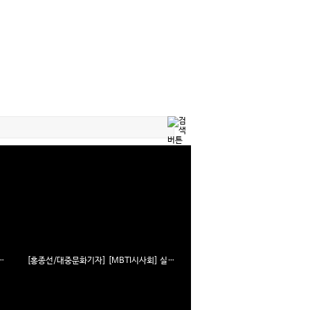
회] 1000만 흥행각?! 《모가디슈》 MBTI로 먼저 알아보다
[홍종선/대중문화기자] [MBTI시사회] 실제 황정민이 인질로 잡혔다?! 범인 요구사항은 명대사??!!