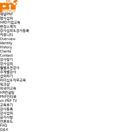
채널PNF
명사섭외
HRD기업교육
현장스케치
강사섭외&강사등록
커뮤니티
Overview
Identity
History
Clients
Contact
강사찾기
강사섭외
월별추천강사
주제별강사
섭외하기
리더십&직무교육
워크샵
외국어교육
HR컨설팅
PNF인터뷰
ch.PNF TV
교육후기
강사등록
강사섭외
공지사항
언론보도
FAQ
Q&A