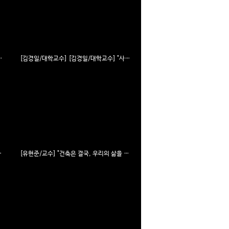
거꾸로 해왔던 것들에 대하여 뒤를 돌아보다" VOL.3
[김경일/대학교수] [김경일/대학교수] "사람의 내면보다 이를 둘러싸고 있는 상황이라는 변인에 관심을 내비치다" VOL.2
야기하게 만든다" VOL.3
[유현준/교수] "건축은 결국, 우리의 삶을 이야기하게 만든다" VOL.2