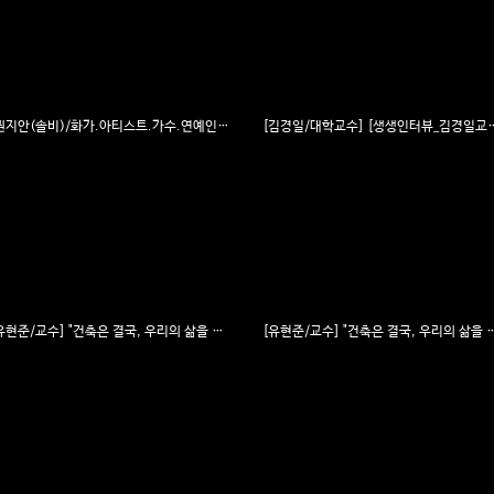
[권지안(솔비)/화가.아티스트.가수.연예인] [생생인터뷰_권지안(솔비)] 누가뭐라고 해도 나답게 ' 솔비'에서 '권지안'으로 살아가다 VOL.1
[김경일/대학교수] [생생인터뷰_김경일교수] "어쩌면 우리가 
[유현준/교수] "건축은 결국, 우리의 삶을 이야기하게 만든다" VOL.4
[유현준/교수] "건축은 결국, 우리의 삶을 이