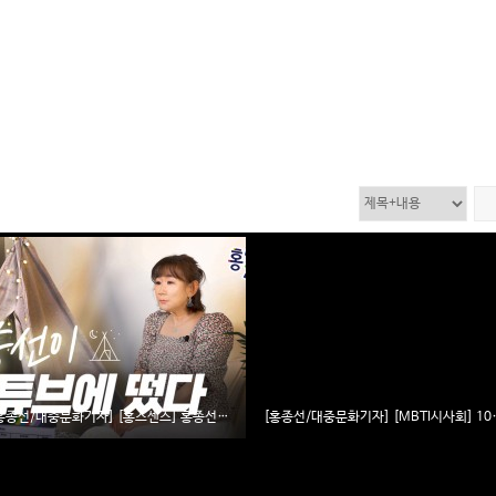
[홍종선/대중문화기자] [홍스센스] 홍종선의 종합 영화 리뷰 채널의 탄생!
[홍종선/대중문화기자] [MBTI시사