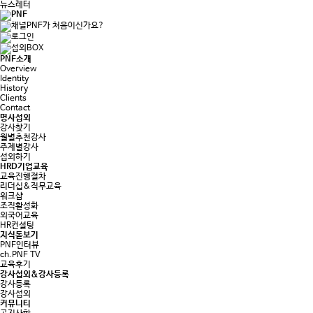
뉴스레터
PNF소개
Overview
Identity
History
Clients
Contact
명사섭외
강사찾기
월별추천강사
주제별강사
섭외하기
HRD기업교육
교육진행절차
리더십&직무교육
워크샵
조직활성화
외국어교육
HR컨설팅
지식돋보기
PNF인터뷰
ch.PNF TV
교육후기
강사섭외&강사등록
강사등록
강사섭외
커뮤니티