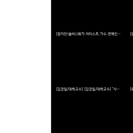
[권지안(솔비)/화가.아티스트.가수.연예인] 누가뭐라고 해도 나답게 ' 솔비'에서 '권지안'으로 살아가다 VOL.2
[김경일/대학교수] [김경일/대학교수] "사람의 내면보다 이를 둘러싸고 있는 상황이라는 변인에 관심을 내비치다" VOL.1